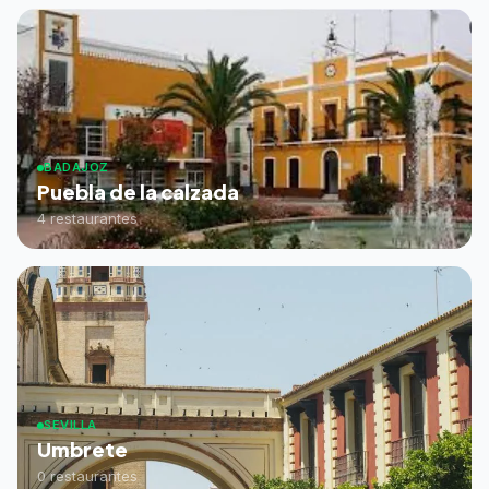
BADAJOZ
Puebla de la calzada
4 restaurantes
SEVILLA
Umbrete
0 restaurantes