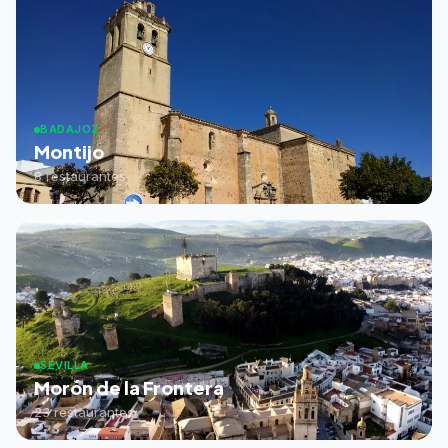
BADAJOZ
Montijo
8 restaurantes
SEVILLA
Morón de la Frontera
23 restaurantes