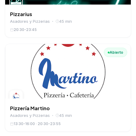
Pizzarius
Asadores y Pizzerias
45 min
20:30-23:45
Abierto
Pizzería Martino
Asadores y Pizzerias
45 min
13:30-16:00 · 20:30-23:55