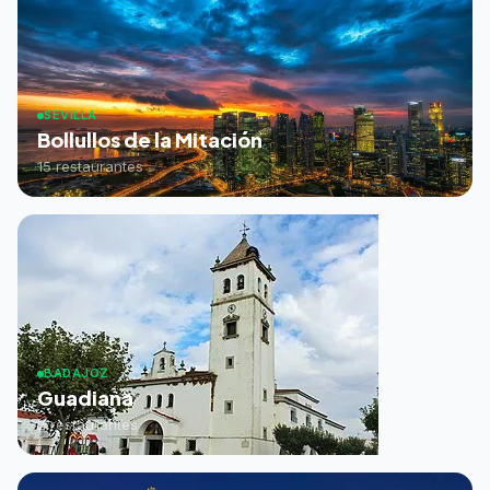
SEVILLA
Bollullos de la Mitación
15 restaurantes
BADAJOZ
Guadiana
2 restaurantes