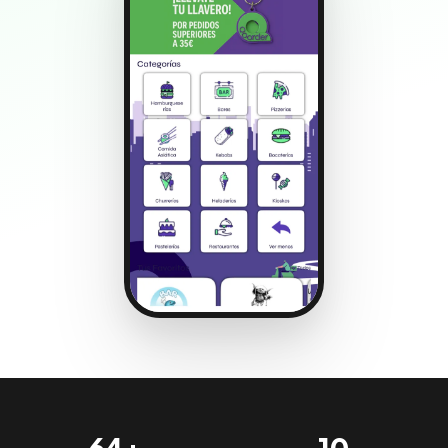
64+
10