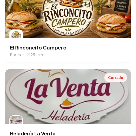
El Rinconcito Campero
Bares
25 min
Cerrado
Heladería La Venta