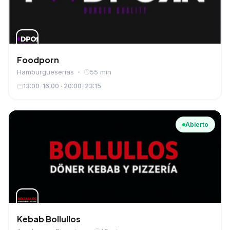
Foodporn
Hamburgueserías
55 min
13:00-16:00 · 20:00-23:15
Abierto
Kebab Bollullos