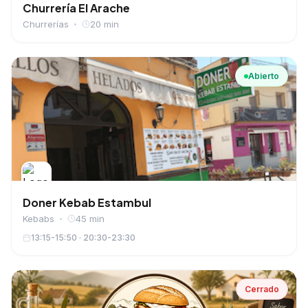
Churrería El Arache
Churrerías
20 min
Abierto
Doner Kebab Estambul
Kebabs
45 min
13:15-15:50 · 20:30-23:30
Cerrado