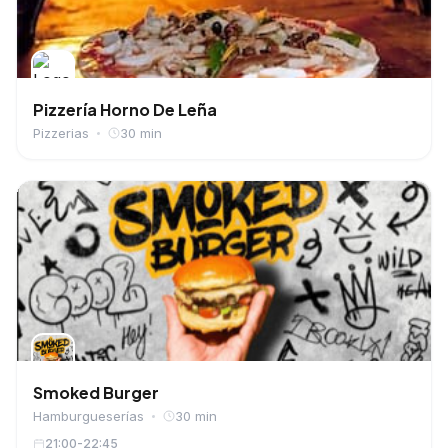
Pizzería Horno De Leña
Pizzerias
30 min
Smoked Burger
Hamburgueserías
30 min
21:00-22:45