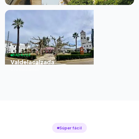
BADAJOZ
Valdelacalzada
0 restaurantes
Súper fácil