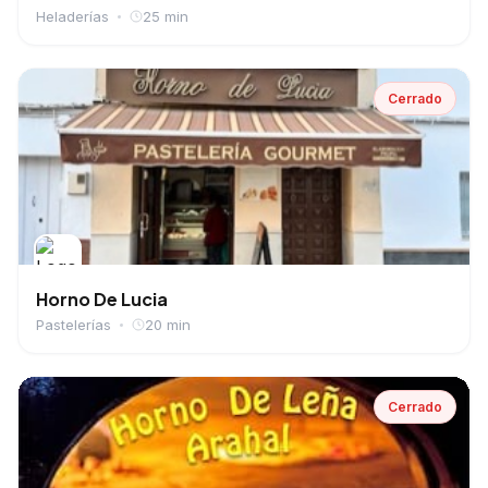
Heladerías
25 min
Cerrado
Horno De Lucia
Pastelerías
20 min
Cerrado